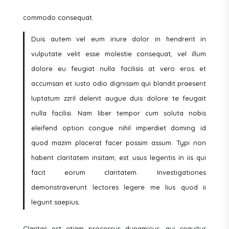
commodo consequat.
Duis autem vel eum iriure dolor in hendrerit in
vulputate velit esse molestie consequat, vel illum
dolore eu feugiat nulla facilisis at vero eros et
accumsan et iusto odio dignissim qui blandit praesent
luptatum zzril delenit augue duis dolore te feugait
nulla facilisi. Nam liber tempor cum soluta nobis
eleifend option congue nihil imperdiet doming id
quod mazim placerat facer possim assum. Typi non
habent claritatem insitam; est usus legentis in iis qui
facit eorum claritatem. Investigationes
demonstraverunt lectores legere me lius quod ii
legunt saepius.
Claritas est etiam processus dynamicus, qui sequitur