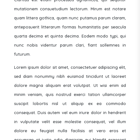
mutationem consuetudium lectorum. Mirum est notare
quam littera gothica, quam nunc putamus parum claram,
anteposuerit litterarum formas humanitatis per seacula
quarta decima et quinta decima. Eodem modo typi, qui
nunc nobis videntur parum clari, fiant sollemnes in
futurum.
Lorem ipsum dolor sit amet, consectetuer adipiscing elit,
sed diam nonummy nibh euismod tincidunt ut laoreet
dolore magna aliquam erat volutpat. Ut wisi enim ad
minim veniam, quis nostrud exerci tation ullamcorper
suscipit lobortis nisl ut aliquip ex ea commodo
consequat. Duis autem vel eum iriure dolor in hendrerit
in vulputate velit esse molestie consequat, vel illum
dolore eu feugiat nulla facilisis at vero eros et
accumsan et iusto odio dignissim qui blandit praesent