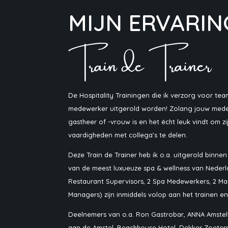
MIJN ERVARIN
Train de Trainer
De Hospitality Trainingen die ik verzorg voor t
medewerker uitgerold worden! Zolang jouw mede
gastheer of -vrouw is en het écht leuk vindt om zi
vaardigheden met collega’s te delen.
Deze Train de Trainer heb ik o.a. uitgerold binne
van de meest luxueuze spa & wellness van Nederl
Restaurant Supervisors, 2 Spa Medewerkers, 2 Mar
Managers) zijn inmiddels volop aan het trainen e
Deelnemers van o.a. Ron Gastrobar, ANNA Amstel
aan de Amstel, Beachhouse Hotel, Dekker Zoet