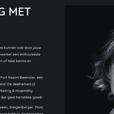
G MET
eams kunnen ook door jouw
werker een enthousiaste
jn of haar kennis en
n Fort Resort Beemster, één
and. De deelnemers (2
keting & Hospitality
n dat gaat hartstikke goed!
veen, Steigenberger, Thuis
ermeer hebben deelgenomen