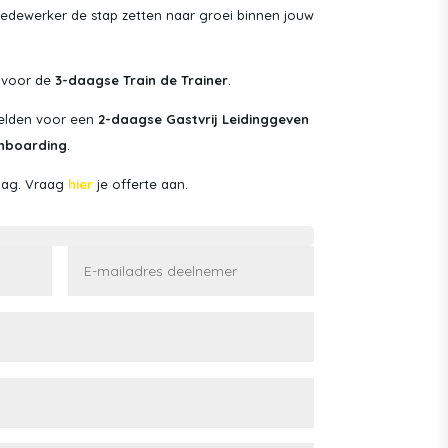
medewerker de stap zetten naar groei binnen jouw
n voor de
3-daagse Train de Trainer
.
melden voor een
2-daagse Gastvrij Leidinggeven
nboarding
.
raag. Vraag
hier
je offerte aan.