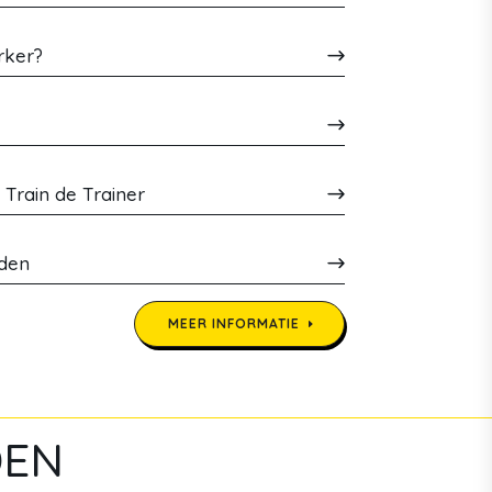
rker?
 Train de Trainer
den
MEER INFORMATIE
DEN